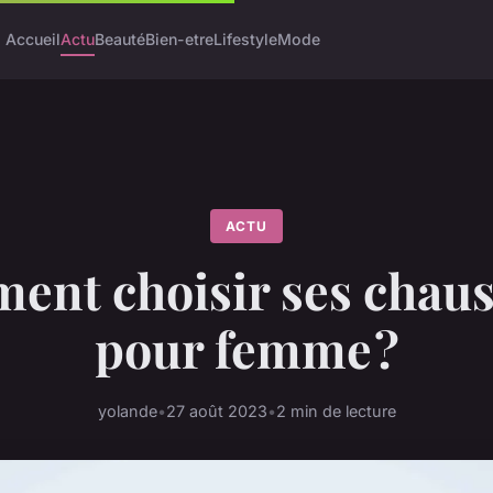
Accueil
Actu
Beauté
Bien-etre
Lifestyle
Mode
ACTU
nt choisir ses chau
pour femme ?
yolande
•
27 août 2023
•
2 min de lecture