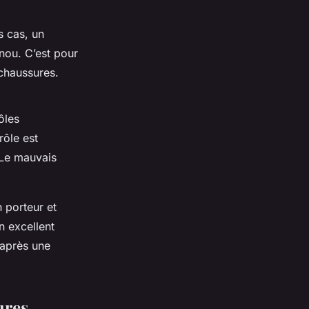
s cas, un
nou. C’est pour
 chaussures.
ôles
rôle est
 Le mauvais
 porteur et
n excellent
 après une
ures