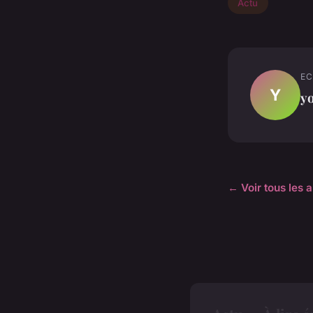
Actu
EC
Y
y
← Voir tous les a