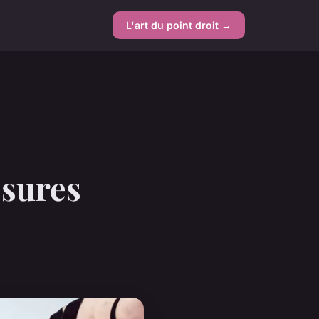
L'art du point droit →
ssures