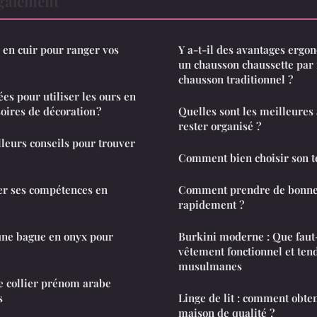
également
x en cuir pour ranger vos
Y a-t-il des avantages ergo
un chausson chaussette par 
chausson traditionnel ?
ées pour utiliser les ours en
ires de décoration ?
Quelles sont les meilleures
rester organisé ?
lleurs conseils pour trouver
Comment bien choisir son te
r ses compétences en
Comment prendre de bonnes
rapidement ?
ne bague en onyx pour
Burkini moderne : Que faut-
vêtement fonctionnel et te
musulmanes
e collier prénom arabe
s
Linge de lit : comment obten
maison de qualité ?