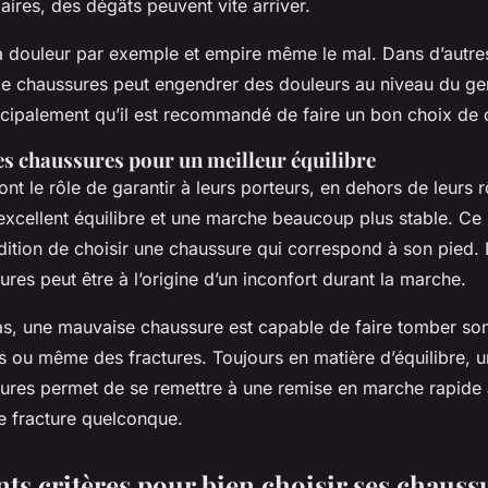
ires, des dégâts peuvent vite arriver.
a douleur par exemple et empire même le mal. Dans d’autre
e chaussures peut engendrer des douleurs au niveau du ge
incipalement qu’il est recommandé de faire un bon choix de
es chaussures pour un meilleur équilibre
nt le rôle de garantir à leurs porteurs, en dehors de leurs r
excellent équilibre et une marche beaucoup plus stable. Ce 
ndition de choisir une chaussure qui correspond à son pied.
res peut être à l’origine d’un inconfort durant la marche.
as, une mauvaise chaussure est capable de faire tomber son
s ou même des fractures. Toujours en matière d’équilibre, u
ures permet de se remettre à une remise en marche rapide
e fracture quelconque.
nts critères pour bien choisir ses chauss