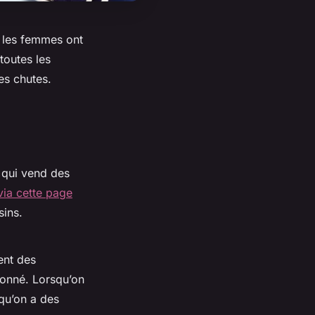
, les femmes ont
toutes les
es chutes.
n qui vend des
via cette page
sins.
ent des
donné. Lorsqu’on
 qu’on a des