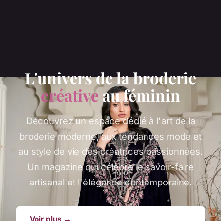
L'univers de la broderie
créative
au féminin
Découvrez un espace dédié à l'art de la
broderie moderne, aux tendances mode et
au style de vie des créatrices passionnées.
Un magazine qui célèbre le savoir-faire
artisanal et l'élégance contemporaine.
Voir plus →