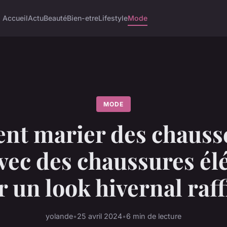
Accueil
Actu
Beauté
Bien-etre
Lifestyle
Mode
MODE
t marier des chausse
avec des chaussures él
 un look hivernal raf
yolande
•
25 avril 2024
•
6 min de lecture