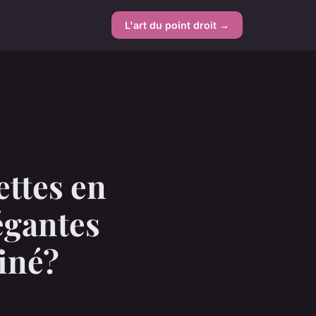
L'art du point droit →
ttes en
égantes
finé?