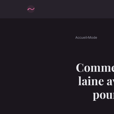
Accueil
›
Mode
Commen
laine 
pour