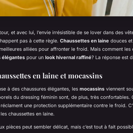
tour, et avec lui, l’envie irrésistible de se lover dans des vê
chappent pas à cette règle.
Chaussettes en laine
douces et
meilleures alliées pour affronter le froid. Mais comment le
 élégantes
pour un
look hivernal raffiné
? La réponse est da
haussettes en laine et mocassins
nse à des chaussures élégantes, les
mocassins
viennent sou
porels du dressing féminin sont, de plus, très confortables.
 réclament une protection supplémentaire contre le froid. C’
 les chaussettes en laine.
x pièces peut sembler délicat, mais c’est tout à fait possib