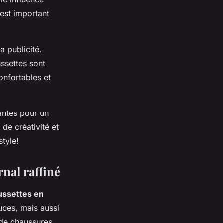
est important
a publicité.
ussettes sont
onfortables et
antes pour un
 de créativité et
style!
rnal raffiné
ussettes en
uces, mais aussi
 de chaussures,