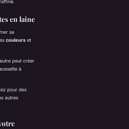
affiné.
tes en laine
imer sa
les
couleurs
et
utre peut créer
aussette à
ptez pour des
es autres
votre