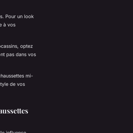
s. Pour un look
e à vos
cassins, optez
ont pas dans vos
chaussettes mi-
style de vos
aussettes
lle influence