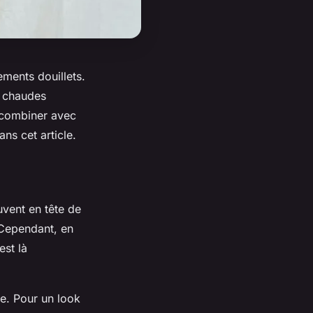
tements douillets.
 chaudes
s combiner avec
ns cet article.
vent en tête de
 Cependant, en
est là
le. Pour un look