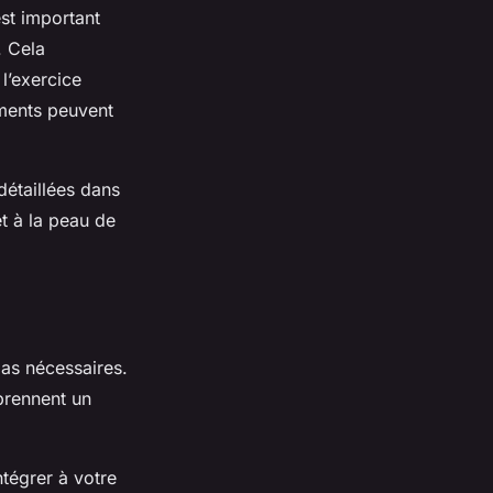
est important
. Cela
 l’exercice
éments peuvent
détaillées dans
et à la peau de
pas nécessaires.
prennent un
ntégrer à votre