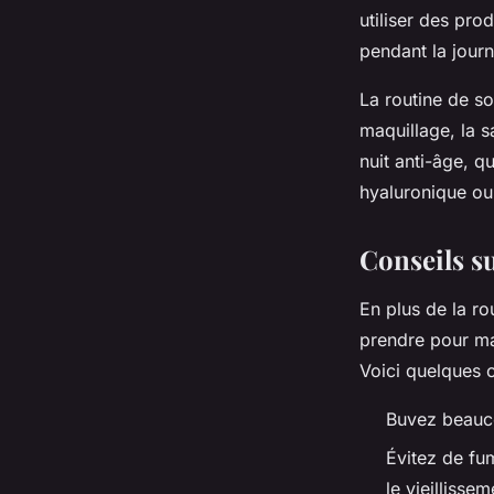
utiliser des pro
pendant la journ
La routine de s
maquillage, la s
nuit anti-âge, q
hyaluronique ou
Conseils s
En plus de la ro
prendre pour mai
Voici quelques 
Buvez beauco
Évitez de fu
le vieillisse