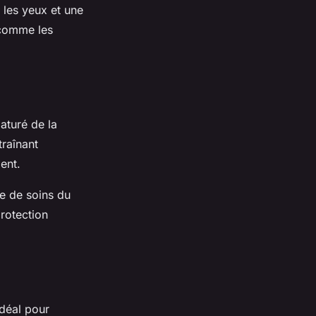
 les yeux et une
 comme les
maturé de la
raînant
ment.
ne de soins du
rotection
idéal pour