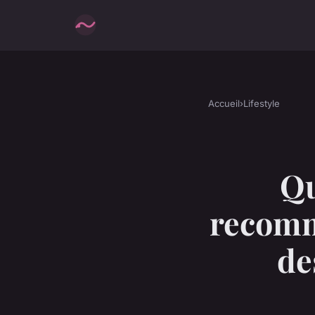
Accueil
›
Lifestyle
Qu
recomm
de