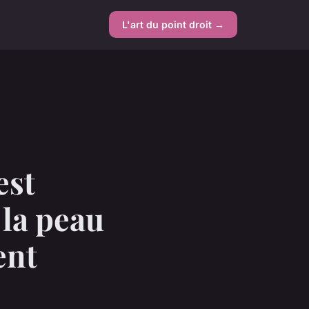
L'art du point droit →
est
la peau
ent