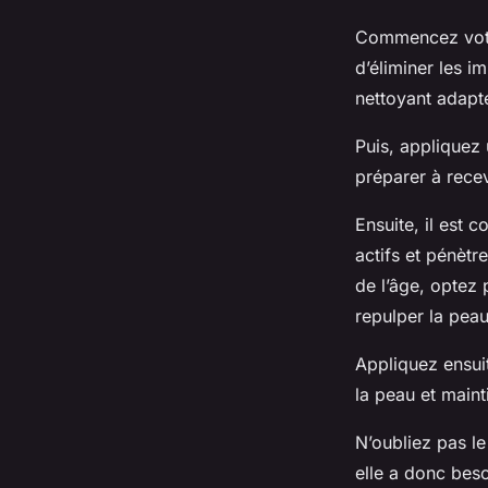
Commencez votr
d’éliminer les i
nettoyant adapté
Puis, appliquez
préparer à recev
Ensuite, il est c
actifs et pénèt
de l’âge, optez 
repulper la peau
Appliquez ensu
la peau et maint
N’oubliez pas l
elle a donc beso