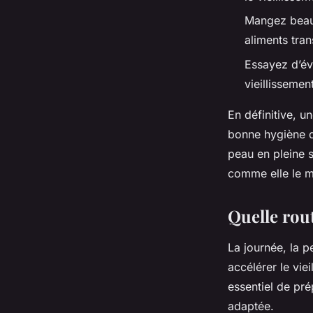
Mangez beauc
aliments tra
Essayez d’évi
vieillissemen
En définitive, u
bonne hygiène de
peau en pleine s
comme elle le m
Quelle rout
La journée, la 
accélérer le viei
essentiel de pré
adaptée.