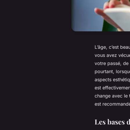
L’âge, c’est bea
vous avez vécue
votre passé, de 
pourtant, lorsq
aspects esthétiq
est effectivemen
change avec le t
est recommandée
Les bases d