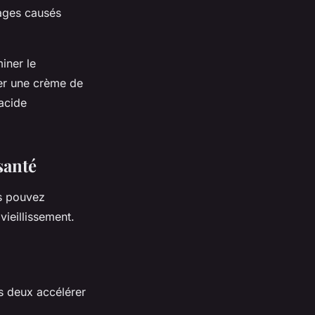
mages causés
iner le
uer une crème de
’acide
santé
us pouvez
vieillissement.
s deux accélérer