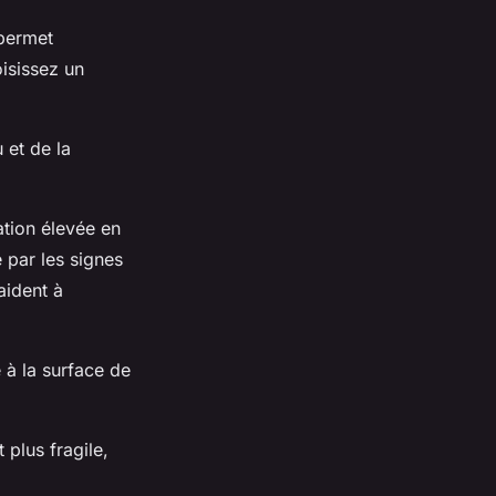
 permet
isissez un
 et de la
ation élevée en
 par les signes
aident à
e à la surface de
 plus fragile,