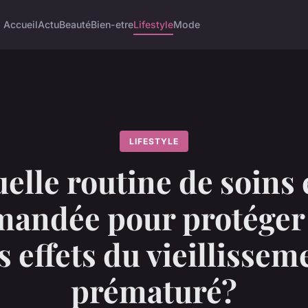
Accueil
Actu
Beauté
Bien-etre
Lifestyle
Mode
LIFESTYLE
elle routine de soins 
andée pour protéger 
s effets du vieillissem
prématuré?