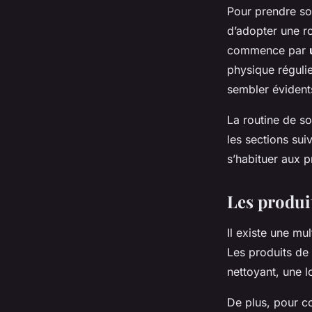
Pour prendre soi
d’adopter une r
commence par
physique réguli
sembler évidents
La routine de s
les sections sui
s’habituer aux pr
Les produi
Il existe une mu
Les produits de
nettoyant, une l
De plus, pour co