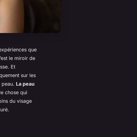
s expériences que
st le miroir de
sse. Et
quement sur les
la peau.
La peau
ule chose qui
oins du visage
uré.